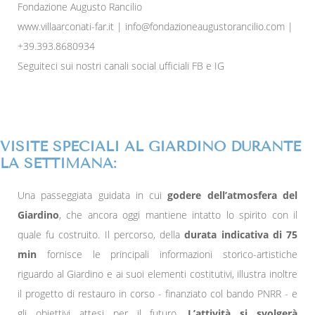
Fondazione Augusto Rancilio
www.villaarconati-far.it | info@fondazioneaugustorancilio.com |
+39.393.8680934
Seguiteci sui nostri canali social ufficiali FB e IG
VISITE SPECIALI AL GIARDINO DURANTE
LA SETTIMANA:
Una passeggiata guidata in cui
godere dell’atmosfera del
Giardino
, che ancora oggi mantiene intatto lo spirito con il
quale fu costruito. Il percorso, della
durata indicativa di 75
min
fornisce le principali informazioni storico-artistiche
riguardo al Giardino e ai suoi elementi costitutivi, illustra inoltre
il progetto di restauro in corso - finanziato col bando PNRR - e
gli obiettivi attesi per il futuro.
L’attività si svolgerà