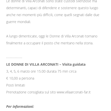
Le donne di Villa Arconati sono state custodi silenziose ma
determinanti, capaci di difendere e sostenere questo luogo
anche nei momenti più difficili, come quelli segnati dalle due
guerre mondiali.
A lungo dimenticate, oggi le Donne di Villa Arconati tornano
finalmente a occupare il posto che meritano nella storia.
-------------
LE DONNE DI VILLA ARCONATI – Visita guidata
3, 4, 5, 6 marzo ore 15.00 durata 75 min circa
€ 10,00 a persona
Posti limitati
Prenotazione consigliata sul sito www.villaarconati-far.it
Per informazioni: