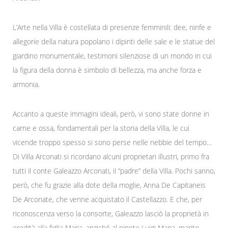
L’Arte nella Villa è costellata di presenze femminili: dee, ninfe e
allegorie della natura popolano i dipinti delle sale e le statue del
giardino monumentale, testimoni silenziose di un mondo in cui
la figura della donna è simbolo di bellezza, ma anche forza e
armonia.
Accanto a queste immagini ideali, però, vi sono state donne in
carne e ossa, fondamentali per la storia della Villa, le cui
vicende troppo spesso si sono perse nelle nebbie del tempo…
Di Villa Arconati si ricordano alcuni proprietari illustri, primo fra
tutti il conte Galeazzo Arconati, il “padre” della Villa. Pochi sanno,
però, che fu grazie alla dote della moglie, Anna De Capitaneis
De Arconate, che venne acquistato il Castellazzo. E che, per
riconoscenza verso la consorte, Galeazzo lasciò la proprietà in
eredità alla figlia Maria, anziché al nipote Luigi Maria, marito