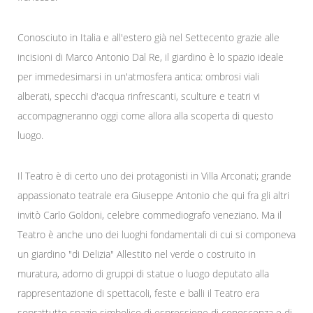
Conosciuto in Italia e all'estero già nel Settecento grazie alle
incisioni di Marco Antonio Dal Re, il giardino è lo spazio ideale
per immedesimarsi in un'atmosfera antica: ombrosi viali
alberati, specchi d'acqua rinfrescanti, sculture e teatri vi
accompagneranno oggi come allora alla scoperta di questo
luogo.
Il Teatro è di certo uno dei protagonisti in Villa Arconati; grande
appassionato teatrale era Giuseppe Antonio che qui fra gli altri
invitò Carlo Goldoni, celebre commediografo veneziano. Ma il
Teatro è anche uno dei luoghi fondamentali di cui si componeva
un giardino "di Delizia" Allestito nel verde o costruito in
muratura, adorno di gruppi di statue o luogo deputato alla
rappresentazione di spettacoli, feste e balli il Teatro era
soprattutto spazio simbolico di espressione di conoscenza e di