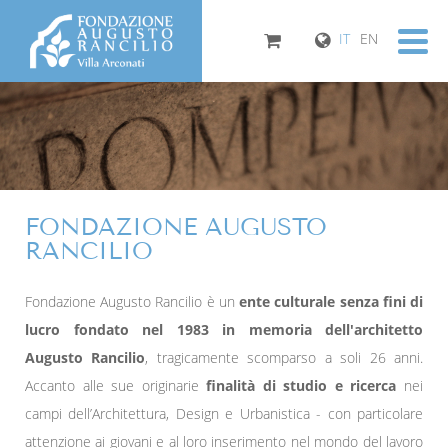
IT
EN
FONDAZIONE AUGUSTO
RANCILIO
Fondazione Augusto Rancilio è un
ente culturale senza fini di
lucro fondato nel 1983 in memoria dell'architetto
Augusto Rancilio
, tragicamente scomparso a soli 26 anni.
Accanto alle sue originarie
finalità di studio e ricerca
nei
campi dell’Architettura, Design e Urbanistica - con particolare
attenzione ai giovani e al loro inserimento nel mondo del lavoro